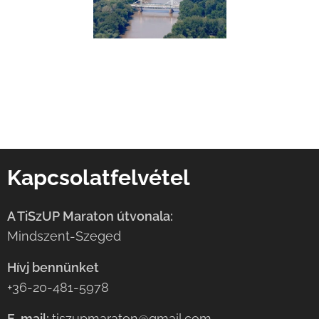
Kapcsolatfelvétel
A TiSzUP Maraton útvonala:
Mindszent-Szeged
Hívj bennünket
+36-20-481-5978
E-mail:
tiszupmaraton@gmail.com