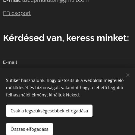
FB csoport
Kérdésed van, keress minket:
E-mail
Sütiket használunk, hogy biztosítsuk a weboldal megfelelő
működését és biztonságát, valamint hogy a lehető legjobb
Küldés
felhasználói élményt kínáljuk Neked.
Csak a legszükségesebbek elfogadása
A képeket biztosította:
Pexels
Összes elfogadása
Az oldalt a
Webnode
működteti
Sütik