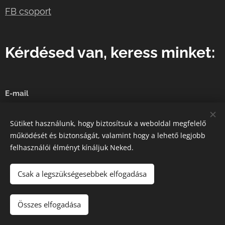
FB csoport
Kérdésed van, keress minket:
E-mail
Sütiket használunk, hogy biztosítsuk a weboldal megfelelő
működését és biztonságát, valamint hogy a lehető legjobb
Küldés
felhasználói élményt kínáljuk Neked.
Csak a legszükségesebbek elfogadása
A képeket biztosította:
Pexels
Összes elfogadása
Az oldalt a
Webnode
működteti
Sütik