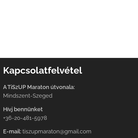
Kapcsolatfelvétel
A TiSzUP Maraton útvonala:
Mindszent-Szeged
Hívj bennünket
+36-20-481-5978
E-mail:
tiszupmaraton@gmail.com