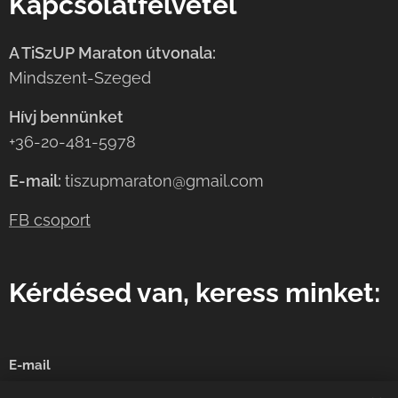
Kapcsolatfelvétel
A TiSzUP Maraton útvonala:
Mindszent-Szeged
Hívj bennünket
+36-20-481-5978
E-mail:
tiszupmaraton@gmail.com
FB csoport
Kérdésed van, keress minket:
E-mail