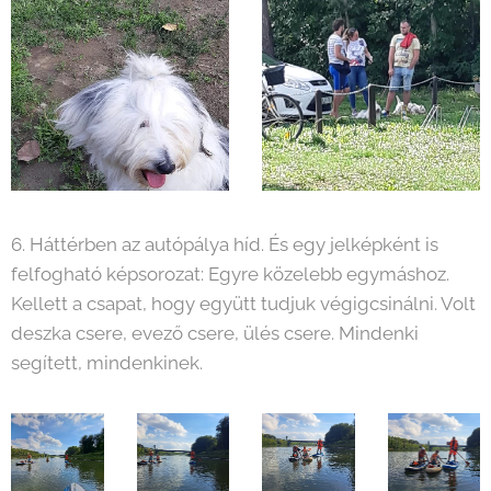
6. Háttérben az autópálya híd. És egy jelképként is
felfogható képsorozat: Egyre közelebb egymáshoz.
Kellett a csapat, hogy együtt tudjuk végigcsinálni. Volt
deszka csere, evező csere, ülés csere. Mindenki
segített, mindenkinek.