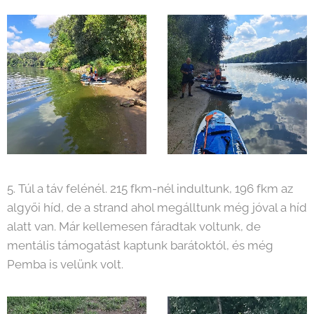
5. Túl a táv felénél. 215 fkm-nél indultunk, 196 fkm az
algyői híd, de a strand ahol megálltunk még jóval a híd
alatt van. Már kellemesen fáradtak voltunk, de
mentális támogatást kaptunk barátoktól, és még
Pemba is velünk volt.