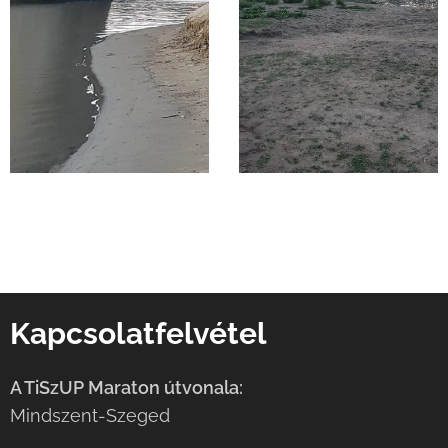
Kapcsolatfelvétel
A TiSzUP Maraton útvonala:
Mindszent-Szeged