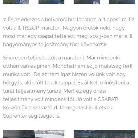
7. És az érkezés a belvárosi híd lábához, a "Lapos"-ra. Ez
volt a II. TiSzUP maraton. Nagyon örülök neki, hogy
most már egy csapat tette ezt meg. 2023-ban már a III.
hagyományos teljesítmény túra következik.
Sikeresen teljesítettük a maratont. Már mindenki
otthon van és pihen. Mondhatnám ez jó mulatság férfi
munka volt . De ez nem igaz hiszen velünk volt egy
hölgy is, aki előtt le a kalappal. És át kell minősíteni a
túrát teljesítmény túrára. Mert ez egy óriási
teljesítmény volt mindenkitől. Jó volt a CSAPAT!
Köszönjük a szárazföldi támogatást is. Illetve a
Suprenter segítségét is.