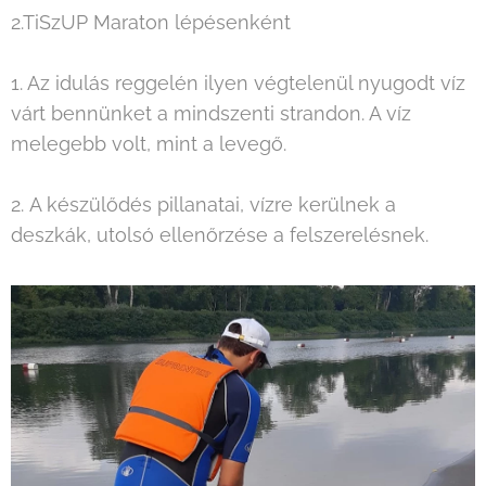
2.TiSzUP Maraton lépésenként
1. Az idulás reggelén ilyen végtelenül nyugodt víz
várt bennünket a mindszenti strandon. A víz
melegebb volt, mint a levegő.
2. A készülődés pillanatai, vízre kerülnek a
deszkák, utolsó ellenőrzése a felszerelésnek.