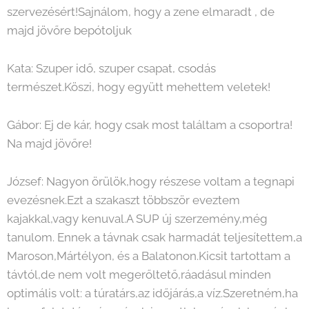
szervezésért!Sajnálom, hogy a zene elmaradt , de
majd jövőre bepótoljuk
Kata: Szuper idő, szuper csapat, csodás
természet.Köszi, hogy együtt mehettem veletek!
Gábor: Ej de kár, hogy csak most találtam a csoportra!
Na majd jövőre!
József: Nagyon örülök,hogy részese voltam a tegnapi
evezésnek.Ezt a szakaszt többször eveztem
kajakkal,vagy kenuval.A SUP új szerzemény,még
tanulom. Ennek a távnak csak harmadát teljesítettem,a
Maroson,Mártélyon, és a Balatonon.Kicsit tartottam a
távtól,de nem volt megerőltető,ráadásul minden
optimális volt: a túratárs,az időjárás,a víz.Szeretném,ha