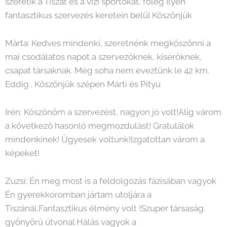
szeretik a Tiszàt és a vízi sportokat, főleg ilyen
fantasztikus szervezés keretein belül Köszönjük
Márta: Kedves mindenki, szeretnénk megköszönni a
mai csodálatos napot a szervezőknek, kísérőknek,
csapat társaknak. Még soha nem eveztünk le 42 km.
Eddig . Köszönjük szépen Márti és Pityu
Irén: Köszönöm a szervezést, nagyon jó volt!Alig várom
a következő hasonló megmozdulást! Gratulálok
mindenkinek! Ügyesek voltunk!Izgatottan várom a
képeket!
Zuzsi: Én meg most is a feldolgozás fázisában vagyok
Én gyerekkoromban jártam utoljára a
Tiszánál.Fantasztikus élmény volt !Szuper társaság,
gyönyörű útvonal Hálás vagyok a