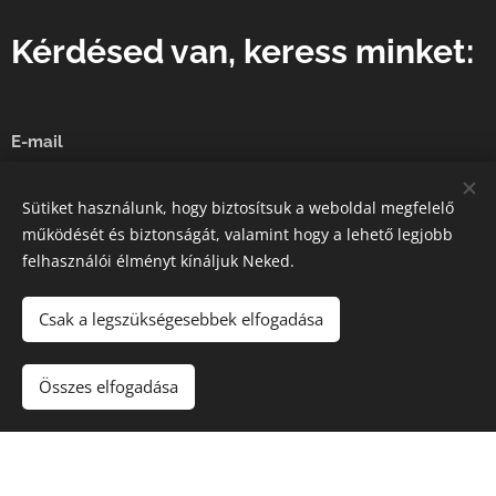
Kérdésed van, keress minket:
E-mail
Sütiket használunk, hogy biztosítsuk a weboldal megfelelő
működését és biztonságát, valamint hogy a lehető legjobb
Küldés
felhasználói élményt kínáljuk Neked.
Csak a legszükségesebbek elfogadása
A képeket biztosította:
Pexels
Összes elfogadása
Az oldalt a
Webnode
működteti
Sütik
Készítsd el weboldaladat ingyen!