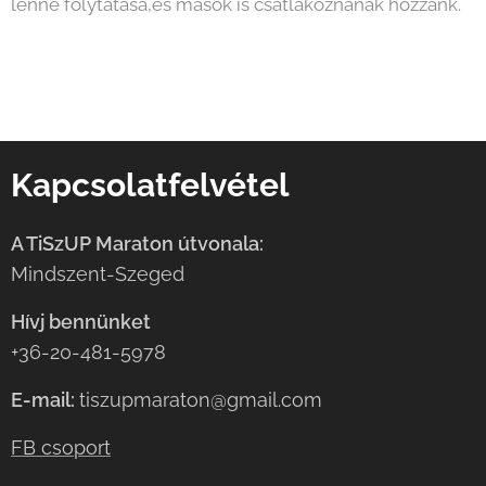
lenne folytatása,és mások is csatlakoznának hozzánk.
Kapcsolatfelvétel
A TiSzUP Maraton útvonala:
Mindszent-Szeged
Hívj bennünket
+36-20-481-5978
E-mail:
tiszupmaraton@gmail.com
FB csoport